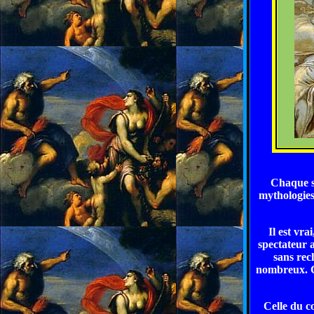
Chaque s
mythologies
Il est vra
spectateur a
sans rec
nombreux. Ce
Celle du co