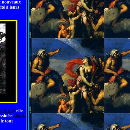
de nouveaux
ité à leurs
(§ 4-2-3)
elle-
ssinées
(§4-3-
le tout