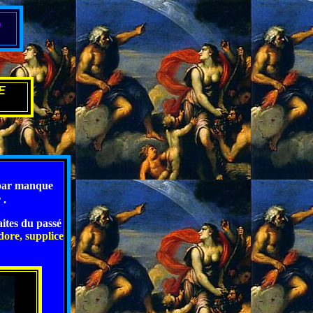
,
E
ar manque
 .
ites du passé
ore, supplice