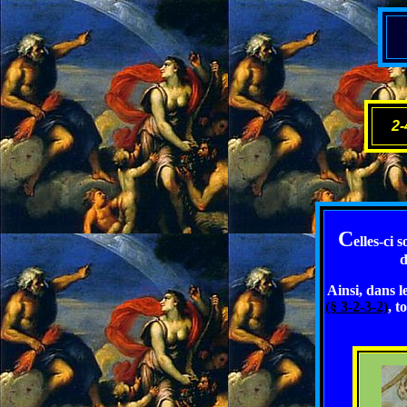
2-
C
elles-ci 
d
Ainsi, dans 
(§ 3-2-3-2)
, t