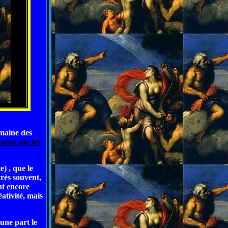
maine des
adré sur les
e) , que le
très souvent,
nt encore
ativité, mais
'une part le