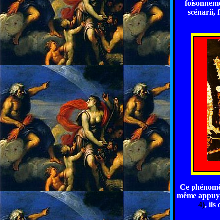
foisonneme
scénarii, 
Ce phénomèn
même appuyé 
4)
, il