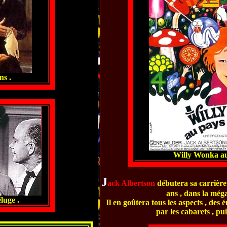
ns .
Willy Wonka au
J
ack Albertson
débutera sa carrière
ans , dans la még
luge .
Il en goûtera tous les aspects , des
par les cabarets , pu