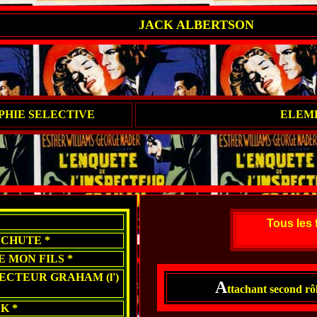
JACK ALBERTSON
HIE SELECTIVE
ELEM
Tous les 
 CHUTE *
 MON FILS *
ECTEUR GRAHAM (l')
A
ttachant second rôl
K *