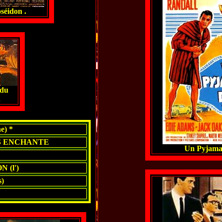
séidon .
 du
.
) *
S ENCHANTE
Un Pyjama
 (l')
)