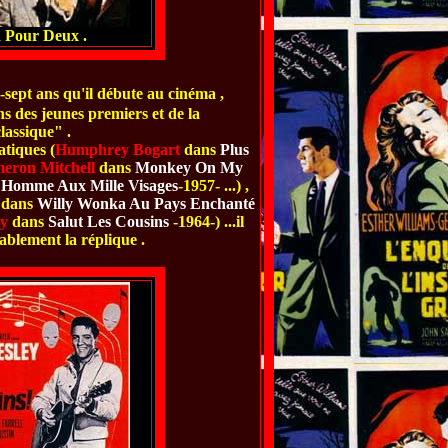
 Pour Deux .
e-sept ans qu'il débute au cinéma ,
s des jeunes premiers et de la
lassique" .
tiques (
Humphrey
Bogart
dans
Plus
eron Mitchell
dans
Monkey On My
' Homme Aux Mille Visages
-1957- ...) ,
dans
Willy Wonka Au Pays Enchanté
ey
dans
Salut Les Cousins
-1964-) ...il
blement la réplique .