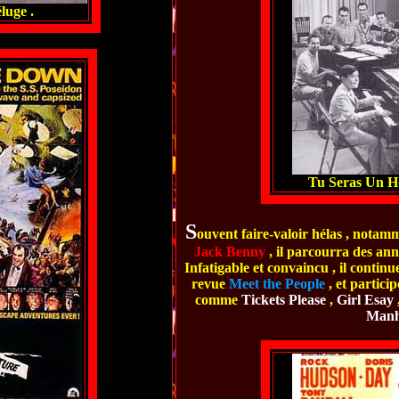
luge .
Tu Seras Un H
S
ouvent faire-valoir hélas , nota
Jack Benny
, il parcourra des ann
Infatigable et convaincu , il continue
revue
Meet the People
, et partici
comme
Tickets Please
,
Girl Esay
Manh