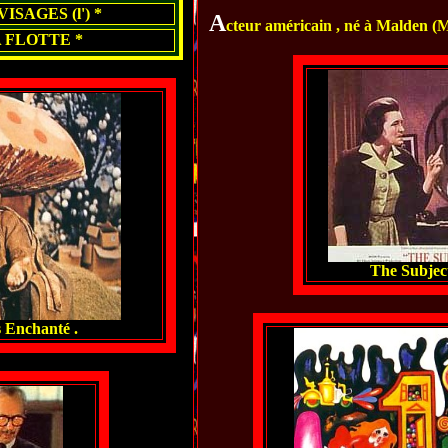
SAGES (l') *
A
cteur américain , né à Malden (M
 FLOTTE *
The Subjec
 Enchanté .