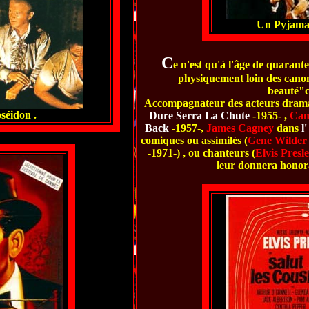
Un Pyjama
C
e n'est qu'à l'âge de quarant
physiquement loin des canon
beauté"c
Accompagnateur des acteurs drama
séidon .
Dure Serra La Chute
-1955- ,
Cam
Back
-1957-,
James Cagney
dans
l
comiques ou assimilés (
Gene Wilder
-1971-) , ou chanteurs (
Elvis Presl
leur donnera honora