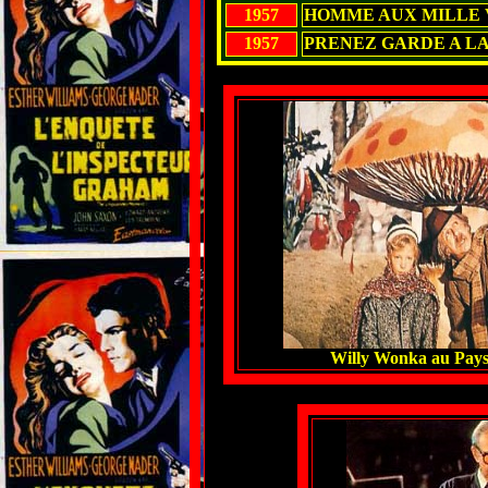
1957
HOMME AUX MILLE VI
1957
PRENEZ GARDE A LA
Willy Wonka au Pays