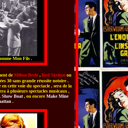
omme Mon Fils .
mment de
Milton Berle
,
Red Skelton
ou
ées 30 sans grande réussite notoire .
 en cette voie du spectacle , sera de la
pera à plusieurs spectacles musicaux ,
,
Show Boat
, ou encore
Make Mine
attan
.