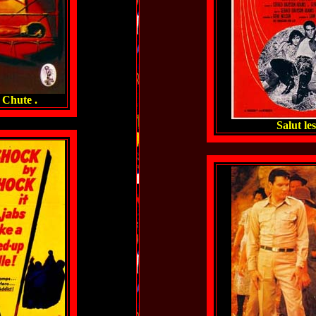
 Chute .
Salut le