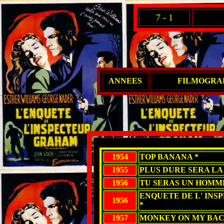
7 - 1
ANNEES
FILMOGRAP
1954
TOP BANANA *
1955
PLUS DURE SERA LA
1956
TU SERAS UN HOMME
ENQUETE DE L' INSP
1956
*
1957
MONKEY ON MY BAC