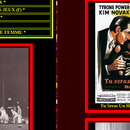
 *
EUX (l') *
*
E FEMME *
Tu Seras Un H