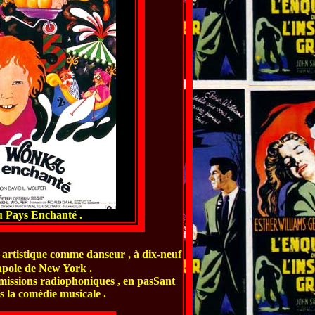
 Pays Enchanté .
 artistique comme danseur , à dix-neuf
apole de New York .
 émissions radiophoniques , en pasSant
is la comédie musicale .