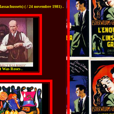
assachussets) ( / 24 novembre 1981) .
t Was Roses .