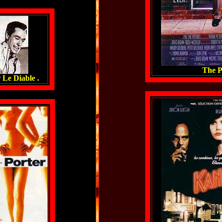
The P
Le Diable .