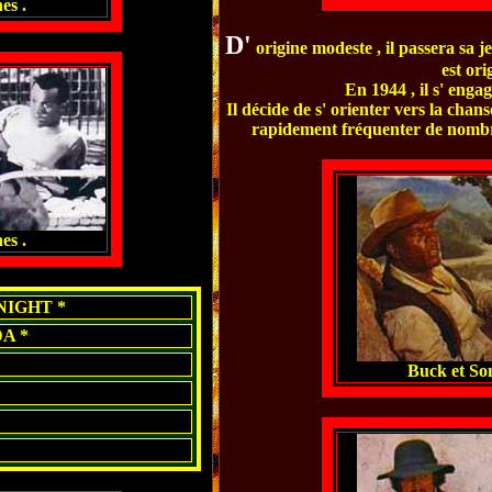
es .
D'
origine modeste , il passera sa j
est ori
En 1944 , il s' enga
Il décide de s' orienter vers la chans
rapidement fréquenter de nombreu
es .
IGHT *
A *
Buck et So