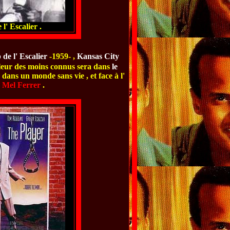
l' Escalier .
 de l' Escalier
-1959- ,
Kansas City
illeur des moins connus sera dans
le
 dans un monde sans vie , et face à l'
e
Mel Ferrer
.