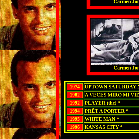
Carmen Jon
Carmen Jon
1974
UPTOWN SATURDAY N
1982
A VECES MIRO MI VID
1992
PLAYER (the) *
1994
PRÊT A PORTER *
1995
WHITE MAN *
1996
KANSAS CITY *