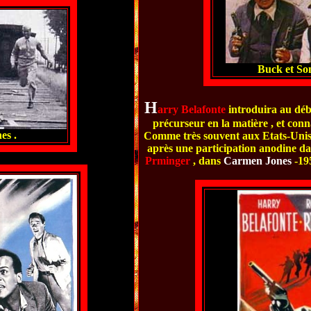
Buck et So
H
arry Belafonte
introduira au débu
précurseur en la matière , et con
es .
Comme très souvent aux Etats-Unis , 
après une participation anodine d
Prminger
, dans
Carmen Jones
-195