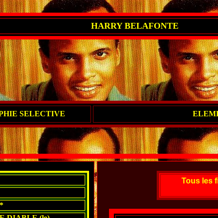
HARRY BELAFONTE
HIE SELECTIVE
ELEM
Tous les f
*
 DIABLE (le)