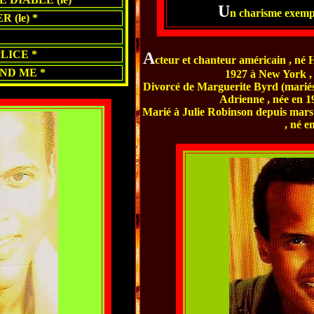
U
n charisme exempla
 (le) *
LICE *
A
cteur et chanteur américain , né 
AND ME *
1927 à New York ,
Divorcé de Marguerite Byrd (mariés d
Adrienne , née en 19
Marié à Julie Robinson depuis mars 
, né e