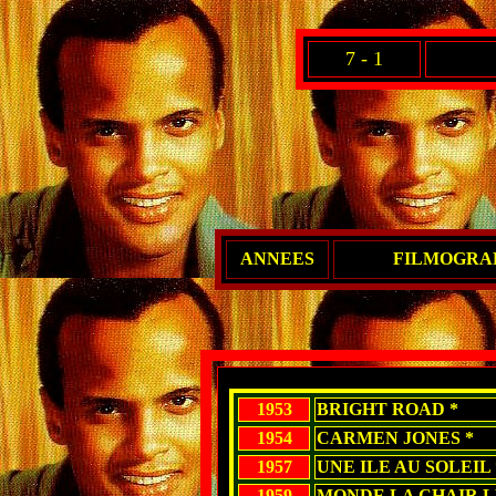
7 - 1
ANNEES
FILMOGRAP
1953
BRIGHT ROAD *
1954
CARMEN JONES *
1957
UNE ILE AU SOLEIL 
1959
MONDE,LA CHAIR LE