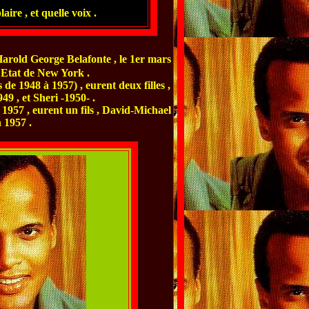
ire , et quelle voix .
Harold George Belafonte , le 1er mars
 Etat de New York .
e 1948 à 1957) , eurent deux filles ,
49 , et Sheri -1950- .
1957 , eurent un fils , David-Michael
n 1957 .