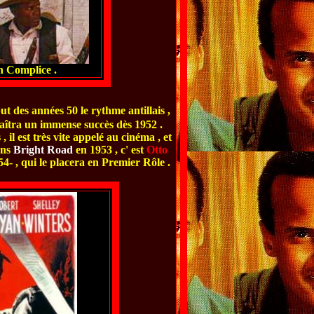
n Complice .
t des années 50 le rythme antillais ,
naîtra un immense succès dès 1952 .
il est très vite appelé au cinéma , et
ans
Bright Road
en 1953 , c' est
Otto
4- , qui le placera en Premier Rôle .