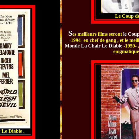
Le Coup de 
S
es meilleurs films seront
le Coup
-1994- en chef de gang , et le me
Monde La
Chair Le Diable
-1959- ,
énigmatiqu
Le Diable .