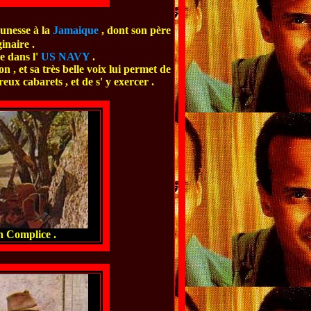
eunesse à la
Jamaique
, dont son père
ginaire .
ge dans l'
US NAVY
.
on , et sa très belle voix lui permet de
x cabarets , et de s' y exercer .
n Complice .