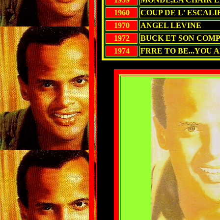
1960
COUP DE L' ESCALIER
1970
ANGEL LEVINE
1972
BUCK ET SON COMP
1974
FRRE TO BE...YOU 