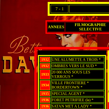
7 - 1
FILMOGRAPHIE
ANNEES
SELECTIVE
1932
UNE ALUMETTE A TROIS *
1932
OMBRES VERS LE SUD *
20 000 ANS SOUS LES
1933
VERROUS *
VILLE FRONTIERE *
1934
BORDERTOWN *
1935
SPECIAL AGENT *
1936
FORET PETRIFIEE (la) *
1936
SATAN MET A LADY *