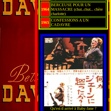
BERCEUSE POUR UN
1964
MASSACRE (chut..chut... chère
charlotte)
CONFESSIONS A UN
1965
CADAVRE
Qu'est-il arrivé à Baby-Jane ?