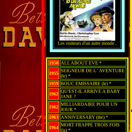
Les visiteurs d'un autre monde .
1950
ALL ABOUT EVE *
SEIGNEUR DE L ' AVENTURE
1955
(le) *
1959
BOUC EMISSAIRE (le) *
QU'EST-IL ARRIVE A BABY
1962
JANE ?
MILLIARDAIRE POUR UN
1962
JOUR *
1963
ANNIVERSARY (the) *
MORT FRAPPE TROIS FOIS
1964
(la) *