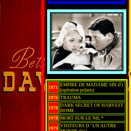
EMPIRE DE MADAME SIN (l')
1971
(opération polaris)
1976
TRAUMA
DARK SECRET OF HARVEST
1978
HOME
1978
MORT SUR LE NIL *
VISITEURS D ' UN AUTRE
1979
MONDE (les)