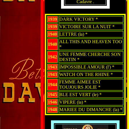
Cadavre .
1939
DARK VICTORY *
1939
VICTOIRE SUR LA NUIT *
1940
LETTRE (la) *
ALL THIS AND HEAVEN TOO
1940
*
UNE FEMME CHERCHE SON
1942
DESTIN *
1943
IMPOSSIBLE AMOUR (l') *
1943
WATCH ON THE RHINE *
FEMME AIMEE EST
1944
TOUJOURS JOLIE *
1945
BLE EST VERT (le) *
1946
VIPERE (la) *
1948
MARIEE DU DIMANCHE (la) *