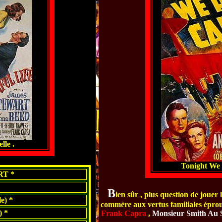
lle .
Tonight We 
RT *
B
ien sûr , plus question de jouer 
e) *
commère aux vertus familiales éprouv
 *
Frank
Capra
,
Monsieur Smith Au 