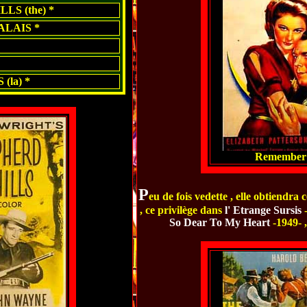
LS (the) *
ALAIS *
(la) *
Remember 
P
eu de fois vedette , elle obtiendra
, ce privilège dans
l' Etrange Sursis
-
So Dear
To My Heart
-1949- 