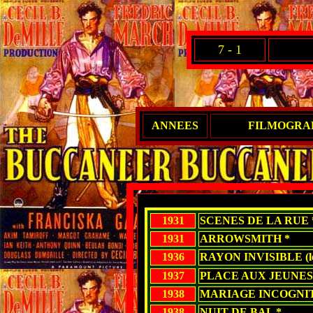
7 - 1
ANNEES
FILMOGRAP
1931
SCENES DE LA RUE 
1931
ARROWSMITH *
1936
RAYON INVISIBLE (l
1937
PLACE AUX JEUNES
1938
MARIAGE INCOGNIT
1938
NUIT DE BAL *