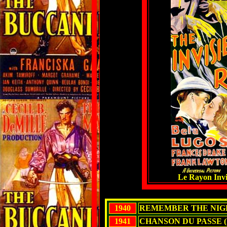
Le Rayon Invis
1940
REMEMBER THE NIG
1941
CHANSON DU PASSE (l