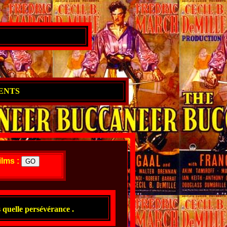
ENTS
ilms :
s quelle persévérance .