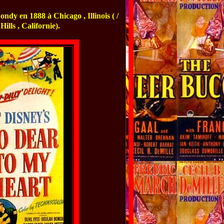
ondy en 1888 à Chicago , Illinois ( /
ills , Californie).