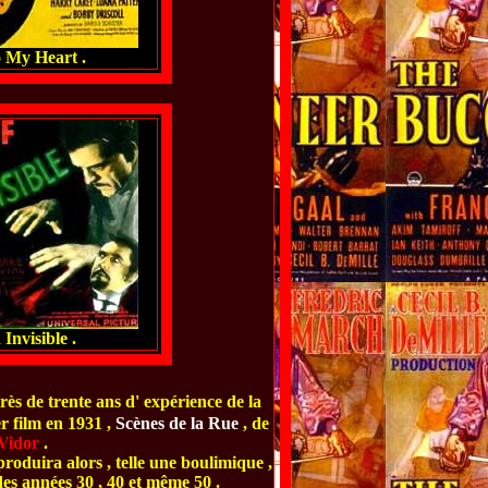
 My Heart .
Invisible .
rès de trente ans d' expérience de la
r film en 1931 ,
Scènes de la Rue
, de
Vidor
.
 produira alors , telle une boulimique ,
es années 30 , 40 et même 50 .