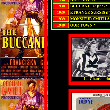
1938
BUCCANEER (the) *
1939
ETRANGE SURSIS (l'
1939
MONSIEUR SMITH A
1940
OUR TOWN *
La Chanson du 