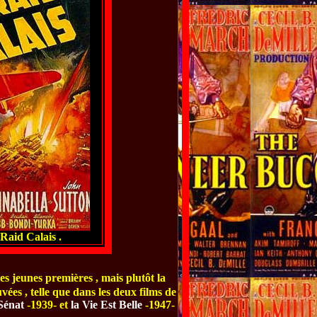
Raid Calais .
les jeunes premières , mais plutôt la
ées , telle que dans les deux films de
Sénat
-1939- et
la Vie Est Belle
-1947-