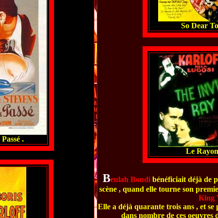
So Dear To
Passé .
Le Rayon 
B
eulah Bondi
bénéficiait déjà de p
scène , quand elle tourne son premie
King 
Elle a déjà quarante trois ans , et se
dans nombre de ces oeuvres d