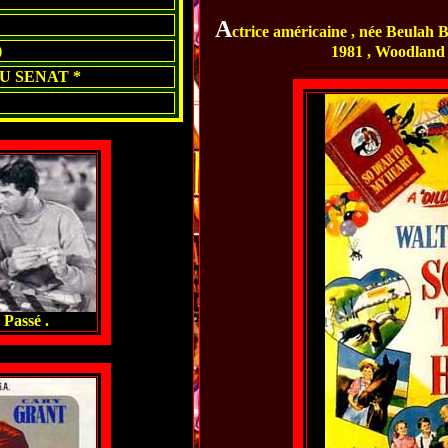
A
ctrice américaine , née Beulah B
)
1981 , Woodland H
U SENAT *
Passé .