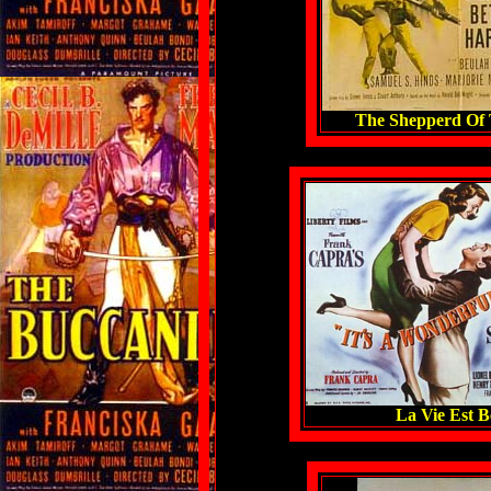
The Shepperd Of T
La Vie Est Be