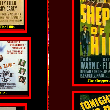
he Hills .
The Shepperd 
lle .