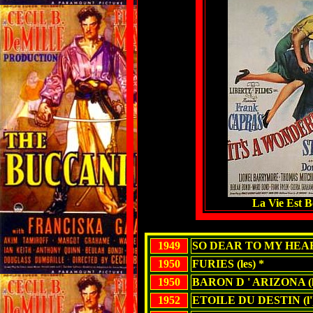
La Vie Est Be
1949
SO DEAR TO MY HEA
1950
FURIES (les) *
1950
BARON D ' ARIZONA (l
1952
ETOILE DU DESTIN (l')