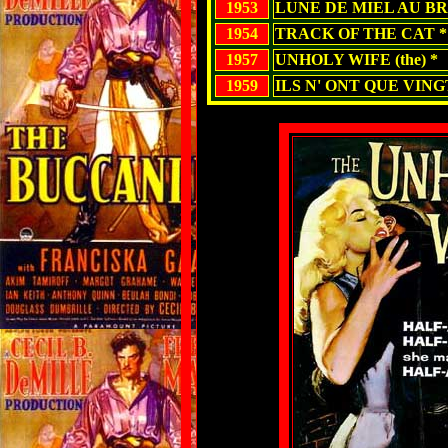
1953
LUNE DE MIEL AU BR
1954
TRACK OF THE CAT *
1957
UNHOLY WIFE (the) *
1959
ILS N' ONT QUE VING