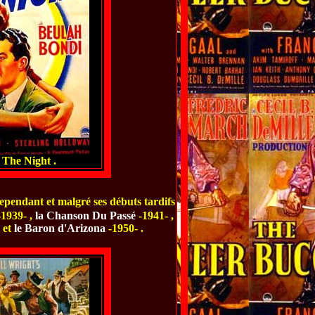
The Night .
 cependant et malgré ses débuts tardifs
1939- ,
la Chanson Du Passé
-1941- ,
, et
le Baron d'Arizona
-1950- .