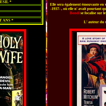
ESIL *
Elle sera également émouvante en v
-1937- , où elle n' avait pourtant q
Bondi
se focalise sur le
T ANS *
L' auteur du s