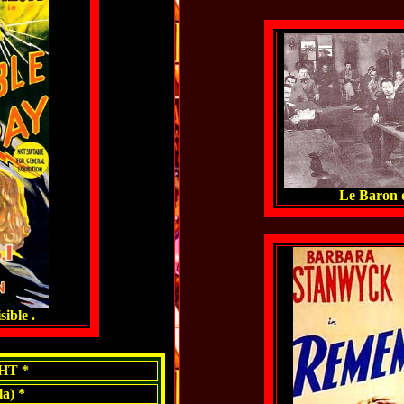
Le Baron d
ible .
HT *
a) *