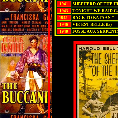
1941
SHEPHERD OF THE HIL
1943
TONIGHT WE RAID C
1945
BACK TO BATAAN *
1946
VIE EST BELLE (la)
1948
FOSSE AUX SERPENTS 