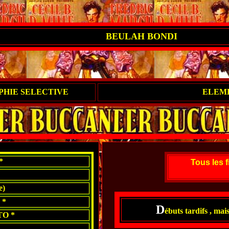
BEULAH BONDI
HIE SELECTIVE
ELEM
*
Tous les f
e)
 *
D
ébuts tardifs , mai
O *