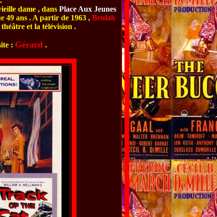
.
ieille dame , dans
Place Aux Jeunes
ue 49 ans . A partir de 1963 ,
Beulah
 théâtre et la télévision .
Gérard
ite :
.