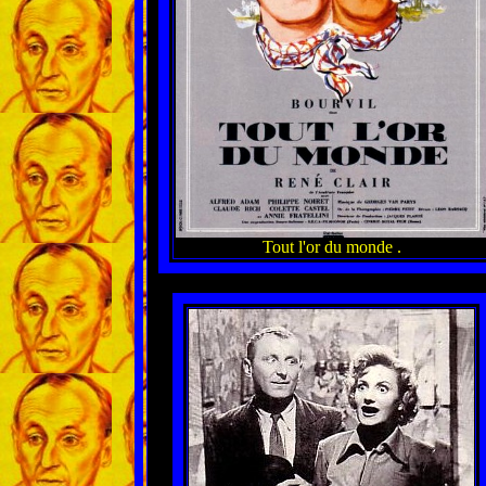
Tout l'or du monde .