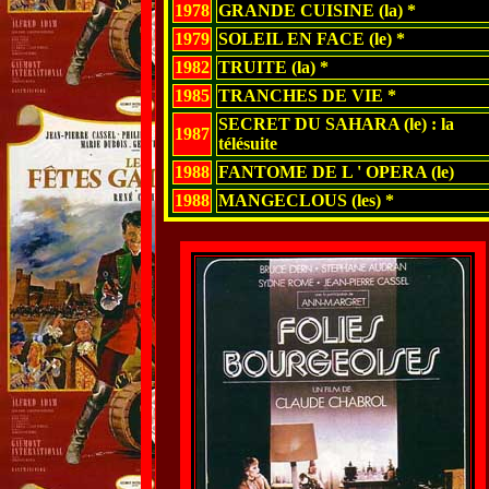
1978
GRANDE CUISINE (la) *
1979
SOLEIL EN FACE (le) *
1982
TRUITE (la) *
1985
TRANCHES DE VIE *
SECRET DU SAHARA (le) : la
1987
télésuite
1988
FANTOME DE L ' OPERA (le)
1988
MANGECLOUS (les) *