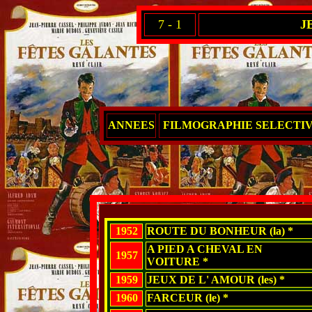
7 - 1
J
ANNEES
FILMOGRAPHIE SELECTI
1952
ROUTE DU BONHEUR (la) *
A PIED A CHEVAL EN
1957
VOITURE *
1959
JEUX DE L' AMOUR (les) *
1960
FARCEUR (le) *