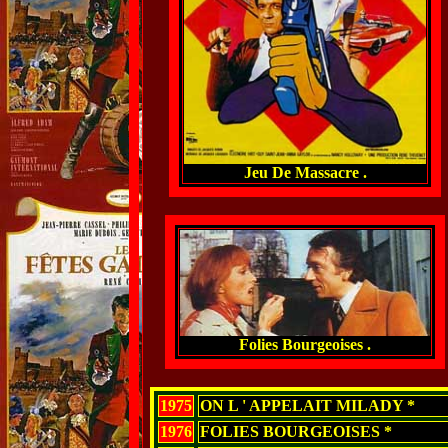
Jeu De Massacre .
Folies Bourgeoises .
1975
ON L ' APPELAIT MILADY *
1976
FOLIES BOURGEOISES *