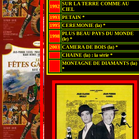
SUR LA TERRE COMME AU
1992
CIEL
1993
PETAIN *
1995
CEREMONIE (la) *
PLUS BEAU PAYS DU MONDE
1998
(le) *
2003
CAMERA DE BOIS (la) *
CHAINE (la) : la série *
MONTAGNE DE DIAMANTS (la)
*