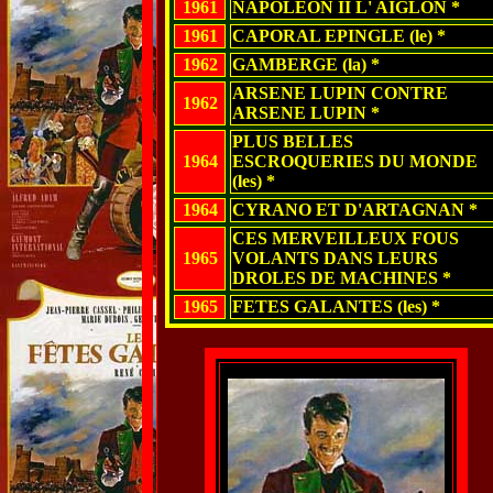
1961
NAPOLEON II L' AIGLON *
1961
CAPORAL EPINGLE (le) *
1962
GAMBERGE (la) *
ARSENE LUPIN CONTRE
1962
ARSENE LUPIN *
PLUS BELLES
1964
ESCROQUERIES DU MONDE
(les) *
1964
CYRANO ET D'ARTAGNAN *
CES MERVEILLEUX FOUS
1965
VOLANTS DANS LEURS
DROLES DE MACHINES *
1965
FETES GALANTES (les) *