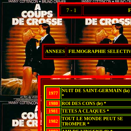
7 - 1
ANNEES
FILMOGRAPHIE SELECTI
NUIT DE SAINT-GERMAIN (la)
1977
*
1980
ROI DES CONS (le) *
1981
TETES A CLAQUES *
TOUT LE MONDE PEUT SE
1982
TROMPER *