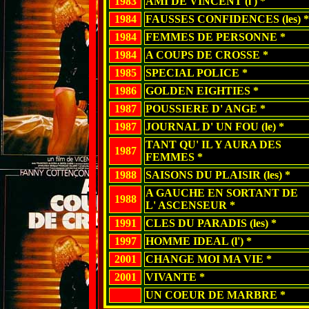
1983
AMI DE VINCENT (l') *
1984
FAUSSES CONFIDENCES (les) *
1984
FEMMES DE PERSONNE *
1984
A COUPS DE CROSSE *
1985
SPECIAL POLICE *
1986
GOLDEN EIGHTIES *
1987
POUSSIERE D' ANGE *
1987
JOURNAL D' UN FOU (le) *
TANT QU' IL Y AURA DES
1987
FEMMES *
1988
SAISONS DU PLAISIR (les) *
A GAUCHE EN SORTANT DE
1988
L' ASCENSEUR *
1991
CLES DU PARADIS (les) *
1997
HOMME IDEAL (l') *
2001
CHANGE MOI MA VIE *
2001
VIVANTE *
UN COEUR DE MARBRE *