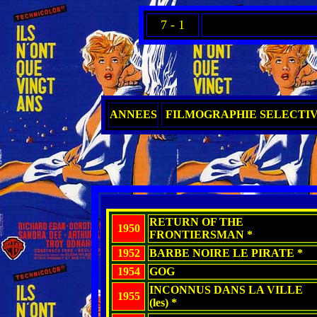
7 - 1
ANNEES
FILMOGRAPHIE SELECTI
RETURN OF THE
1950
FRONTIERSMAN *
1952
BARBE NOIRE LE PIRATE *
1954
GOG
INCONNUS DANS LA VILLE
1955
(les) *