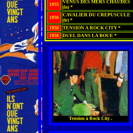
VENUS DES MERS CHAUDES
1955
(la) *
CAVALIER DU CREPUSCULE
1956
(le) *
1958
TENSION A ROCK CITY *
1958
DUEL DANS LA BOUE *
Tension à Rock City .