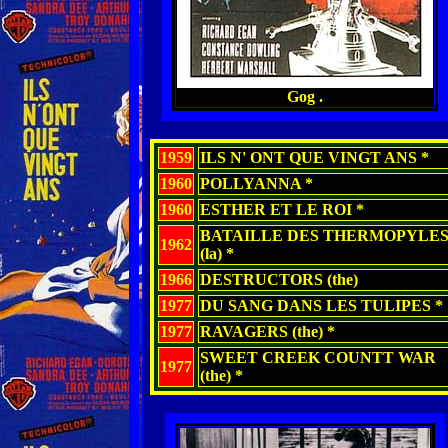
Gog .
1959
ILS N' ONT QUE VINGT ANS *
1960
POLLYANNA *
1960
ESTHER ET LE ROI *
BATAILLE DES THERMOPYLE
1962
(la) *
1966
DESTRUCTORS (the)
1977
DU SANG DANS LES TULIPES *
1977
RAVAGERS (the) *
SWEET CREEK COUNTT WAR
1977
(the) *