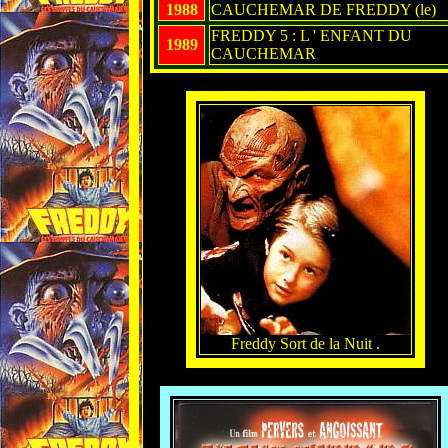
1988
CAUCHEMAR DE FREDDY (le)
FREDDY 5 : L ' ENFANT DU
1989
CAUCHEMAR
Freddy Sort de la Nuit .