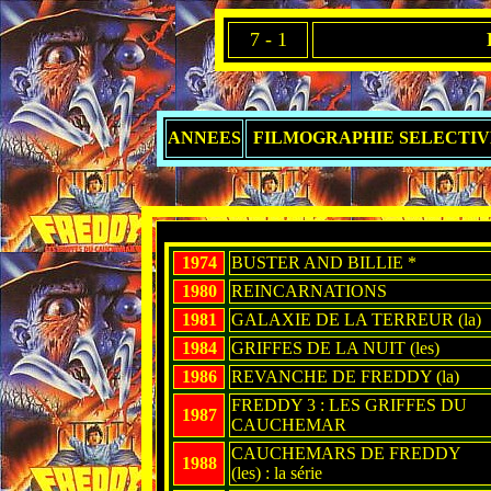
7 - 1
ANNEES
FILMOGRAPHIE SELECTIV
1974
BUSTER AND BILLIE *
1980
REINCARNATIONS
1981
GALAXIE DE LA TERREUR (la)
1984
GRIFFES DE LA NUIT (les)
1986
REVANCHE DE FREDDY (la)
FREDDY 3 : LES GRIFFES DU
1987
CAUCHEMAR
CAUCHEMARS DE FREDDY
1988
(les) : la série