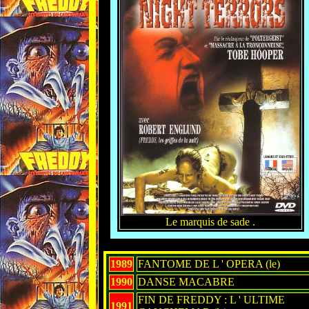
Le marquis de sade .
1989
FANTOME DE L ' OPERA (le)
1990
DANSE MACABRE
FIN DE FREDDY : L ' ULTIME
1991