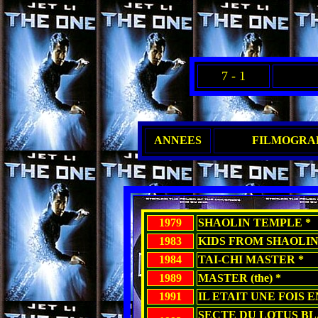
7 - 1
ANNEES
FILMOGRAP
1979
SHAOLIN TEMPLE *
1983
KIDS FROM SHAOLIN
1984
TAI-CHI MASTER *
1989
MASTER (the) *
1991
IL ETAIT UNE FOIS E
SECTE DU LOTUS BL