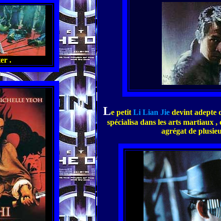
er .
L
e petit
Li Lian Jie
devint adepte 
spécialisa dans les arts martiaux , 
agrégat de plusieur