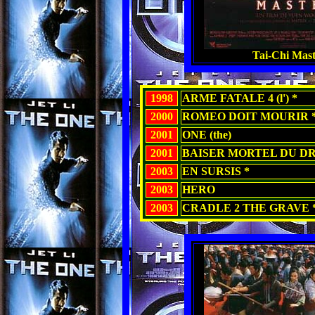
Tai-Chi Mast
1998
ARME FATALE 4 (l') *
2000
ROMEO DOIT MOURIR 
2001
ONE (the)
2001
BAISER MORTEL DU DRA
2003
EN SURSIS *
2003
HERO
2003
CRADLE 2 THE GRAVE 