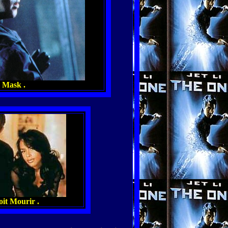
 Mask .
it Mourir .