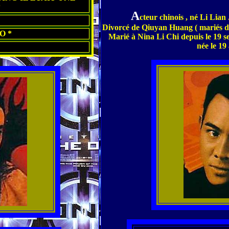
*
A
cteur chinois , né Li Lian J
Divorcé de Qiuyan Huang ( mariés de 1
O *
Marié à Nina Li Chi depuis le 19 sep
née le 19 