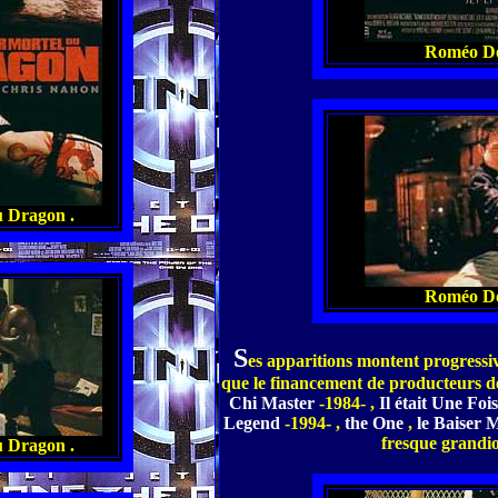
Roméo Do
u Dragon .
Roméo Do
S
e
s apparitions montent progress
que le financement de producteurs de
Chi Master
-1984- ,
Il était Une Foi
Legend
-1994- ,
the One
,
le Baiser 
fresque grandio
u Dragon .