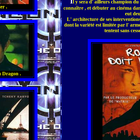
I
l y sera d' ailleurs champion du 
er .
connaître , et débuter au cinéma dan
eut deu
L' architecture de ses intervention
dont la variété est limitée par l' arm
tentent sans cess
u Dragon .