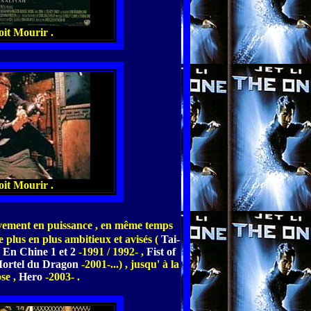
it Mourir .
it Mourir .
ivement en puissance , en même temps
 plus en plus ambitieux et avisés (
Tai-
s En Chine 1 et 2
-1991 / 1992- ,
Fist of
Mortel du Dragon
-2001-...) , jusqu' à la
se ,
Hero
-2003- .