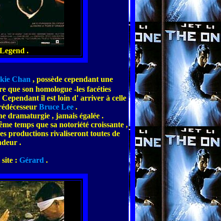
 Legend .
ckie Chan
, possède cependant une
e que son homologue -les facéties
 Cependant il est loin d' arriver à celle
rédécesseur
Bruce Lee
.
ne dramaturgie , jamais égalée .
me temps que sa notoriété croissante ,
nes productions rivaliseront toutes de
ndeur .
site :
Gérard
.