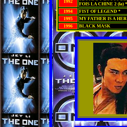
1992
FOIS LA CHINE 2 (la) 
1994
FIST OF LEGEND *
1995
MY FATHER IS A HER
1996
BLACK MASK