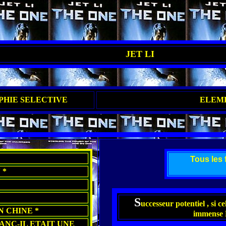
JET LI
HIE SELECTIVE
ELEM
Tous les 
 *
S
uccesseur potentiel , si ce
N CHINE *
immense 
ANC-IL ETAIT UNE