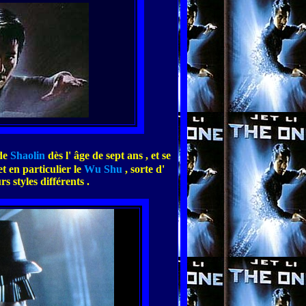
de
Shaolin
dès l' âge de sept ans , et se
et en particulier le
Wu Shu
, sorte d'
s styles différents .