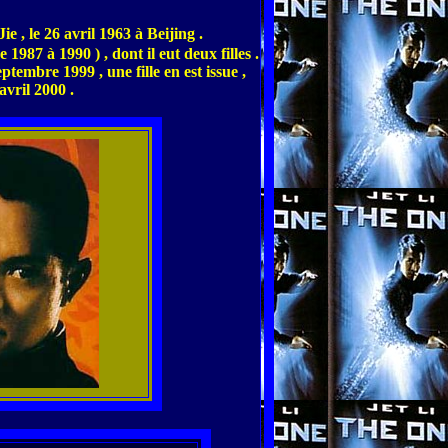
ie , le 26 avril 1963 à Beijing .
987 à 1990 ) , dont il eut deux filles .
tembre 1999 , une fille en est issue ,
avril 2000 .