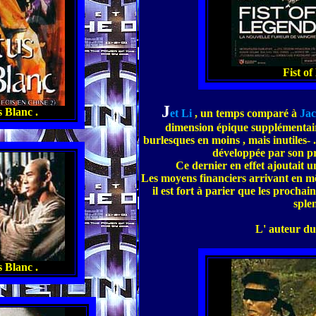
Fist of
J
 Blanc .
et Li
, un temps comparé à
Ja
dimension épique supplémentair
burlesques en moins , mais inutiles- .
développée par son p
Ce dernier en effet ajoutait u
Les moyens financiers arrivant en mê
il est fort à parier que les prochai
sple
L' auteur du 
 Blanc .