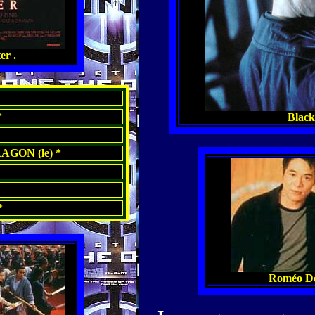
er .
*
Black
GON (le) *
*
Roméo Do