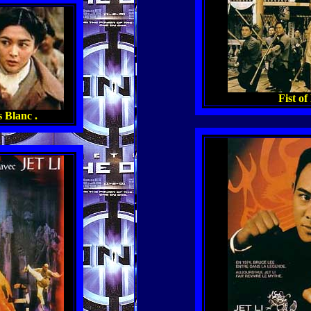
Fist of
 Blanc .