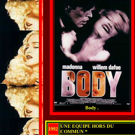
Body .
UNE EQUIPE HORS DU
1992
COMMUN *