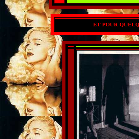
ET POUR QUELQU