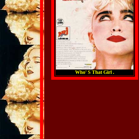
Who' S That Girl .