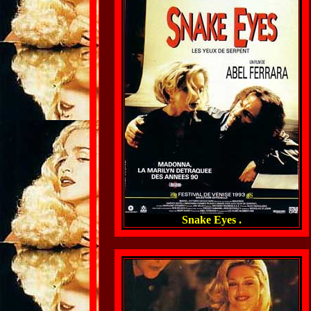
Snake Eyes .