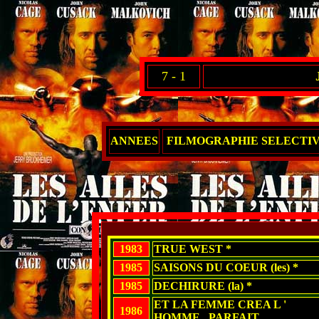
7 - 1
ANNEES
FILMOGRAPHIE SELECTI
1983
TRUE WEST *
1985
SAISONS DU COEUR (les) *
1985
DECHIRURE (la) *
ET LA FEMME CREA L '
1986
HOMME...PARFAIT