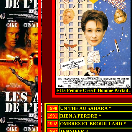
Et la Femme Créa l' Homme Parfait .
1990
UN THE AU SAHARA *
1991
RIEN A PERDRE *
1992
OMBRES ET BROUILLARD *
1992
JENNIFER 8