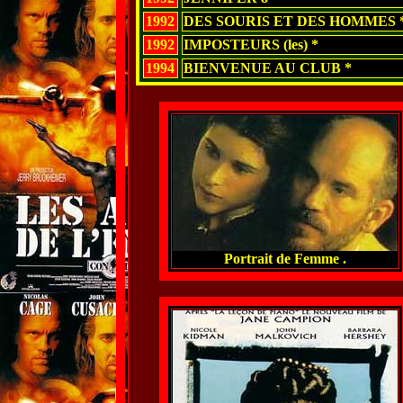
1992
DES SOURIS ET DES HOMMES 
1992
IMPOSTEURS (les) *
1994
BIENVENUE AU CLUB *
Portrait de Femme .