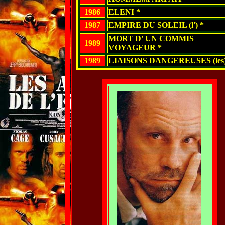
1986
ELENI *
1987
EMPIRE DU SOLEIL (l') *
MORT D' UN COMMIS
1989
VOYAGEUR *
1989
LIAISONS DANGEREUSES (les)