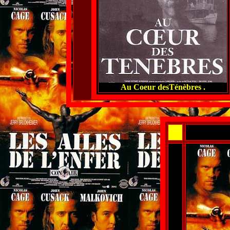
Au Coeur desTénèbres .