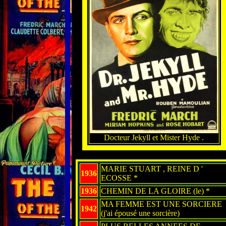
Docteur Jekyll et Mister Hyde .
MARIE STUART , REINE D '
1936
ECOSSE *
1936
CHEMIN DE LA GLOIRE (le) *
MA FEMME EST UNE SORCIERE
1942
(j'ai épousé une sorcière)