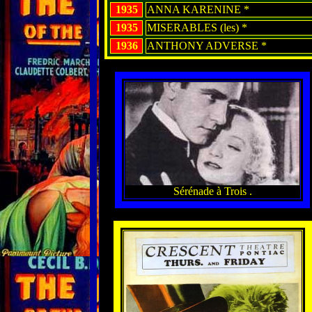
1935
ANNA KARENINE *
1935
MISERABLES (les) *
1936
ANTHONY ADVERSE *
Sérénade à Trois .