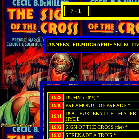
7 - 1
ANNEES
FILMOGRAPHIE SELECTI
1929
DUMMY (the) *
1930
PARAMONUT OF PARADE *
DOCTEUR JEKYLL ET MISTER
1931
HYDE
1932
SIGN OF THE CROSS (the) *
1933
SERENADE A TROIS *