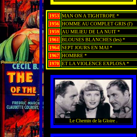
1953
MAN ON A TIGHTROPE *
1956
HOMME AU COMPLET GRIS (l')
1959
AU MILIEU DE LA NUIT *
1961
BLOUSES BLANCHES (les) *
1964
SEPT JOURS EN MAI *
1967
HOMBRE *
1970
ET LA VIOLENCE EXPLOSA *
Le Chemin de la Gloire .