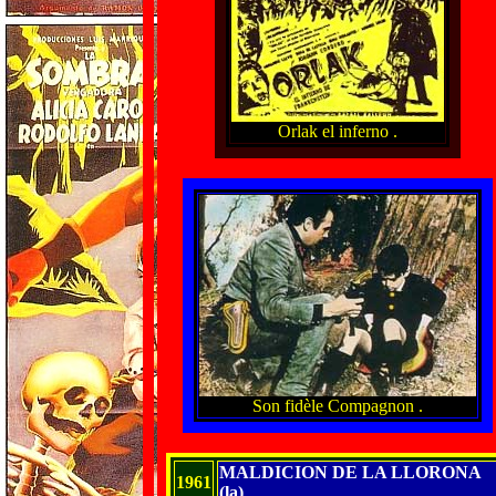
Orlak el inferno .
Son fidèle Compagnon .
MALDICION DE LA LLORONA
1961
(la)