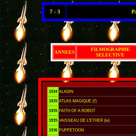
7 - 3
P
FILMOGRAPHIE
ANNEES
SELECTIVE
1934
ALADIN
1935
ATLAS MAGIQUE (l')
1935
FAITH OF A ROBOT
1935
VAISSEAU DE L'ETHER (le)
1936
PUPPETOON