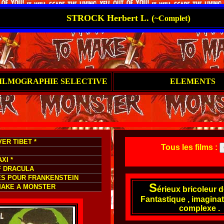
STROCK Herbert L. (
)
~Complet
ILMOGRAPHIE SELECTIVE
ELEMENTS
ER TIBET *
Tous les films :
XI *
F DRACULA
ES POUR FRANKENSTEIN
S
MAKE A MONSTER
érieux bricoleur d
Fantastique , imaginat
complexe .