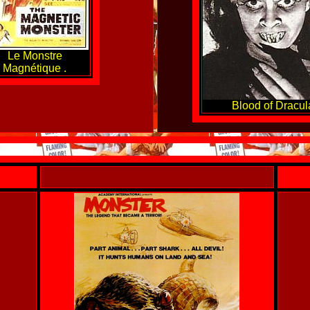
Le Monstre
Magnétique .
Blood of Dracula