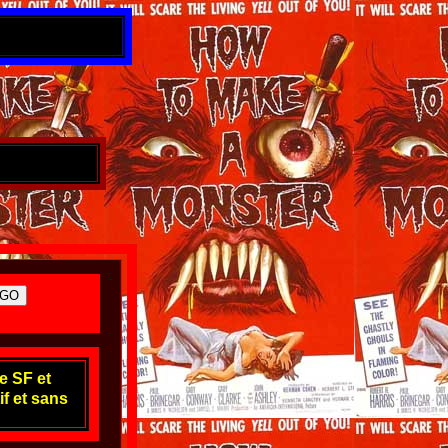
e SF et
if et sans