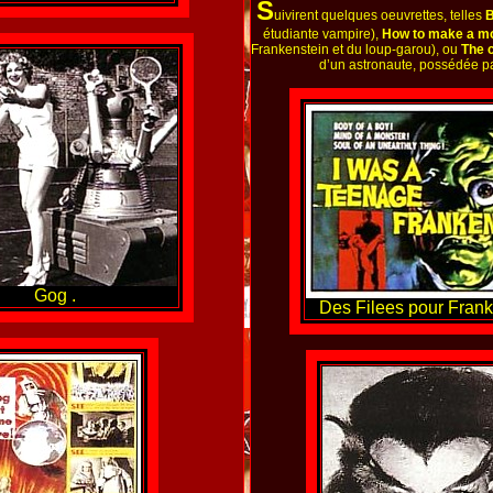
S
uivirent quelques oeuvrettes, telles
B
étudiante vampire),
How to make a m
Frankenstein et du loup-garou), ou
The 
d’un astronaute, possédée pa
Gog .
Des Filees pour Frank