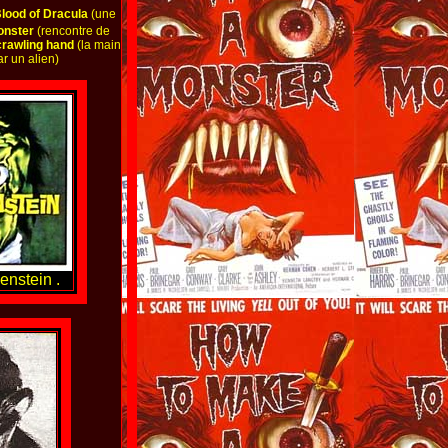
lood of Dracula
(une
onster
(rencontre de
crawling hand
(la main
r un alien)
enstein .