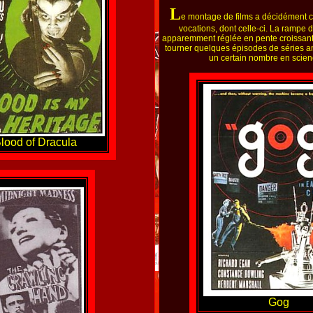
L
e montage de films a décidément 
vocations, dont celle-ci. La rampe 
apparemment réglée en pente croissante
tourner quelques épisodes de séries a
un certain nombre en scienc
lood of Dracula
Gog