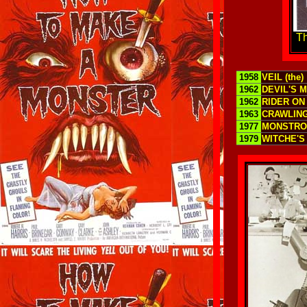
Th
1958
VEIL (the)
1962
DEVIL'S M
1962
RIDER ON
1963
CRAWLING
1977
MONSTRO
1979
WITCHE'S