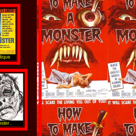
tique
ter .