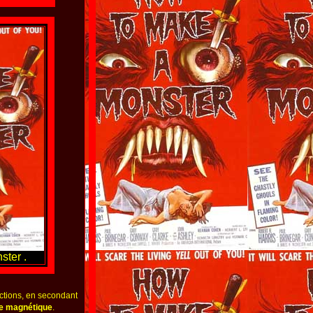
ter .
ctions, en secondant
e magnétique
.