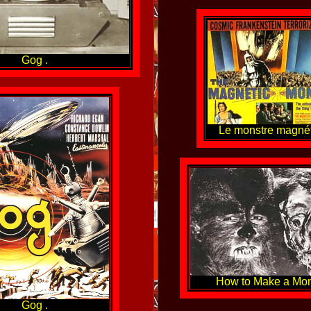
Gog .
Le monstre magné
How to Make a Mons
Gog .