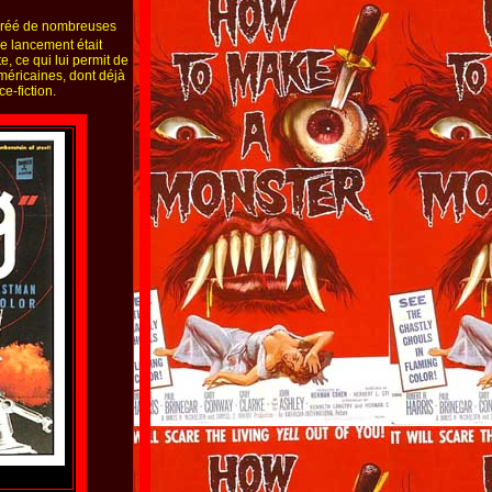
créé de nombreuses
de lancement était
, ce qui lui permit de
méricaines, dont déjà
e-fiction.