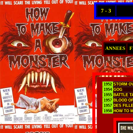
7 - 3
ANNEES
F
1952
STORM OV
1954
GOG
1955
BATTLE TA
1957
BLOOD O
1957
DES FILL
1958
HOW TO 