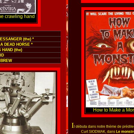
e crawling hand
ESSANGER (the) *
 A DEAD HORSE *
 HAND (the)
ID
 BREW
How to Make a Mons
I
l débuta dans notre thème de prédile
Curt SIODMAK, dans
Le monstr