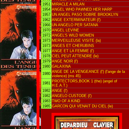
1951
MIRACLE A MILAN
1954
ANGEL WHO PAWNED HER HARP
1957
UN ANGEL PASO SOBRE BROOKLYN
1962
ANGE EXTERMINATEUR (l')
1966
UN ANGELO PER SATANA
1970
ANGEL LEVINE
1972
ANGEL'S WILD WOMEN
1973
MERVEILLEUSE VISITE (la)
1973
ANGES ET CHERUBINS
1977
ANGE ET LA FEMME (l')
1978
CIEL PEUT ATTENDRE (le)
1979
ANGE NOIR (l')
1980
GALAXINA
ANGE DE LA VENGEANCE (l') (l'ange de la
1980
violence) (ms 45)
PROTECTORS,BOOK 1 (the) (angel of
1981
H.E.A.T.)
1982
ANGE (l')
1982
ANGELO CUSTODE (l')
1983
TWO OF A KIND
1985
GARCON QUI VENAIT DU CIEL (le)