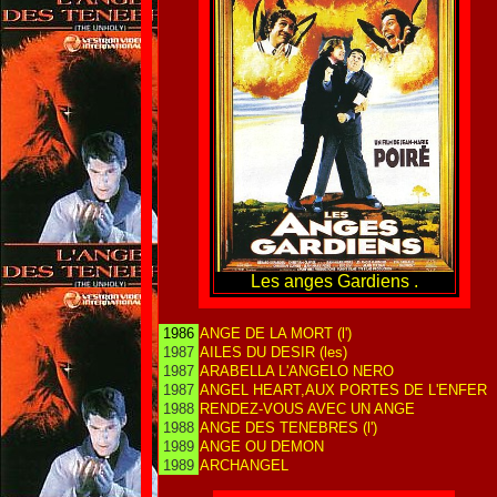
Les anges Gardiens .
1986
ANGE DE LA MORT (l')
1987
AILES DU DESIR (les)
1987
ARABELLA L'ANGELO NERO
1987
ANGEL HEART,AUX PORTES DE L'ENFER
1988
RENDEZ-VOUS AVEC UN ANGE
1988
ANGE DES TENEBRES (l')
1989
ANGE OU DEMON
1989
ARCHANGEL