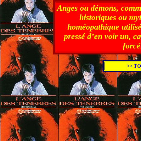
A
nges ou démons, comme 
historiques ou myt
homéopathique utilisé
pressé d’en voir un, c
forcé
>> T