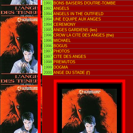
1991
BONS BAISERS D'OUTRE-TOMBE
1992
ANGELS
1994
ANGELS IN THE OUTFIELD
1994
UNE EQUIPE AUX ANGES
1994
CEREMONY
1995
ANGES GARDIENS (les)
1996
CROW LA CITE DES ANGES (the)
1996
MICHAEL
1996
BOGUS
1997
PHOTOS
1997
CITE DES ANGES
1998
PREMUTOS
1999
DOGMA
2000
ANGE DU STADE (l')