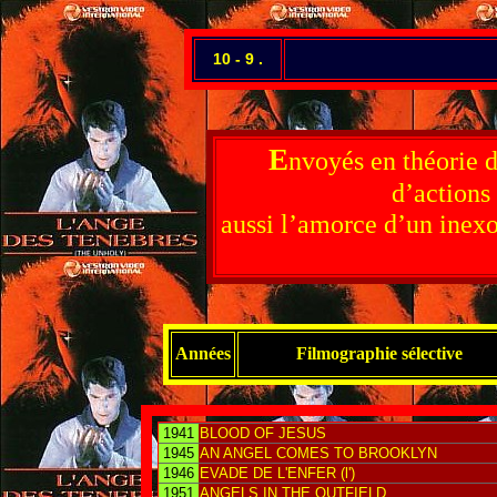
10 - 9 .
E
nvoyés en théorie d
d’actions 
aussi l’amorce d’un inexor
Années
Filmographie sélective
1941
BLOOD OF JESUS
1945
AN ANGEL COMES TO BROOKLYN
1946
EVADE DE L'ENFER (l')
1951
ANGELS IN THE OUTFIELD