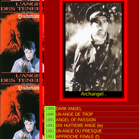
Archangel .
1989
DARK ANGEL
1990
UN ANGE DE TROP
1991
ANGEL OF PASSION
1991
DIX HUITIEME ANGE (le)
1991
UN ANGE OU PRESQUE
1991
APPROCHE FINALE (l')