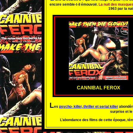
encore semble-t-il émouvoir.
La nuit des masque
1963 par la n
CANNIBAL FEROX
L
es
psycho- killer, thriller et serial killer
abondère
surprise et l
L’abondance des films de cette époque, té