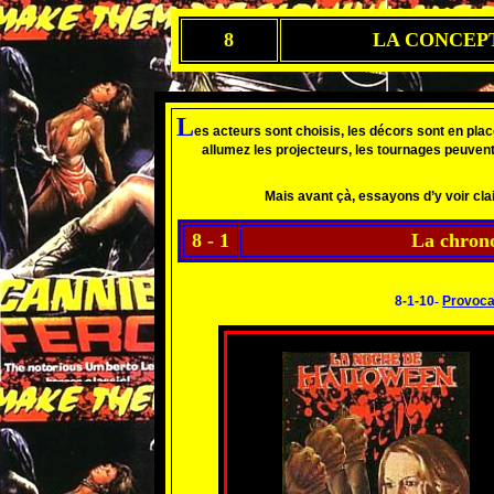
8
LA CONCEP
L
es acteurs sont choisis, les décors sont en place
allumez les projecteurs, les tournages peuvent 
Mais avant çà, essayons d’y voir cla
8 - 1
La chrono
8-1-10
-
Provocat