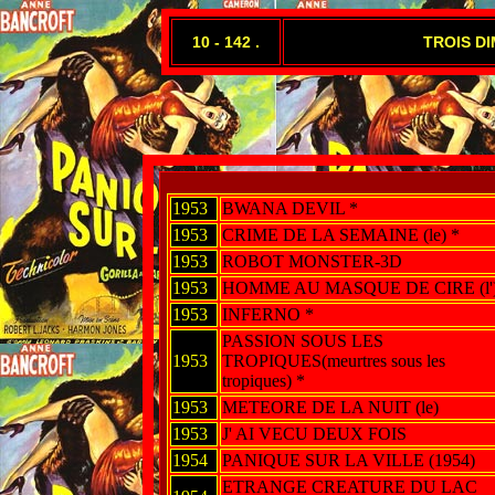
10 - 142 .
TROIS DI
1953
BWANA DEVIL *
1953
CRIME DE LA SEMAINE (le) *
1953
ROBOT MONSTER-3D
1953
HOMME AU MASQUE DE CIRE (l'
1953
INFERNO *
PASSION SOUS LES
1953
TROPIQUES(meurtres sous les
tropiques) *
1953
METEORE DE LA NUIT (le)
1953
J' AI VECU DEUX FOIS
1954
PANIQUE SUR LA VILLE (1954)
ETRANGE CREATURE DU LAC