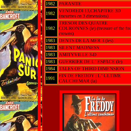
1982
PARASITE
VENDREDI 13,CHAPITRE 3D
1982
(meurtres en 3 dimensions)
TRESOR DES QUATRE
1982
COURONNES (le) (treasure of the fou
crowns)
1983
DENTS DE LA MER 3 (les)
1983
SILENT MADNESS
1983
AMITYVILLE 3-D
1983
GUERRIER DE L ' ESPACE (le)
1984
TALES OF THIRD DIMENSION
FIN DE FREDDY : L ' ULTIME
1991
CAUCHEMAR (la)