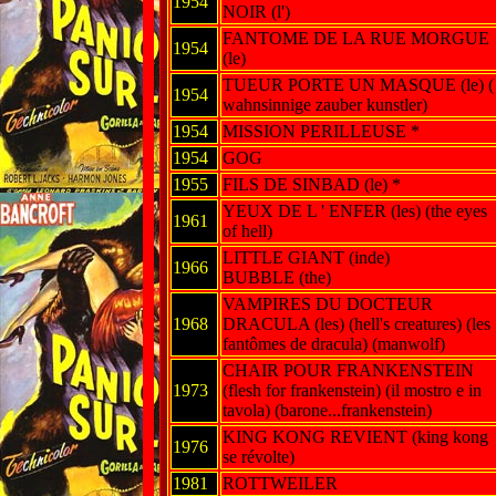
1954
NOIR (l')
FANTOME DE LA RUE MORGUE
1954
(le)
TUEUR PORTE UN MASQUE (le) (
1954
wahnsinnige zauber kunstler)
1954
MISSION PERILLEUSE *
1954
GOG
1955
FILS DE SINBAD (le) *
YEUX DE L ' ENFER (les) (the eyes
1961
of hell)
LITTLE GIANT (inde)
1966
BUBBLE (the)
VAMPIRES DU DOCTEUR
1968
DRACULA (les) (hell's creatures) (les
fantômes de dracula) (manwolf)
CHAIR POUR FRANKENSTEIN
1973
(flesh for frankenstein) (il mostro e in
tavola) (barone...frankenstein)
KING KONG REVIENT (king kong
1976
se révolte)
1981
ROTTWEILER